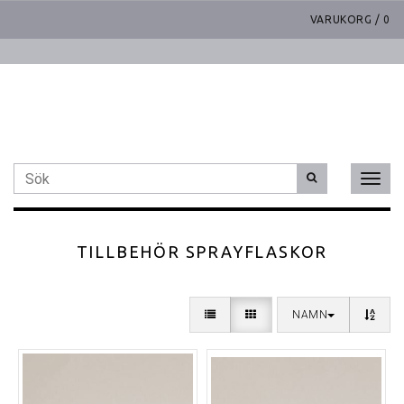
VARUKORG
/
0
Toggl
naviga
TILLBEHÖR SPRAYFLASKOR
NAMN