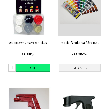
6st Spraymunstycken till sprayburk
Motip färgkarta färg RAL
38 SEK/fp
415 SEK/st
KÖP
LÄS MER