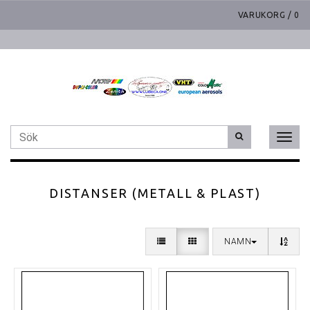
VARUKORG
/
0
Toggl
naviga
DISTANSER (METALL & PLAST)
NAMN