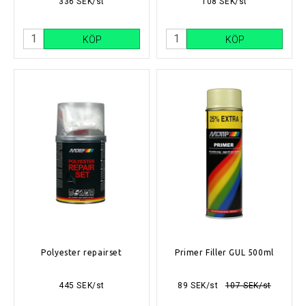
336 SEK/st
108 SEK/st
KÖP
KÖP
Polyester repairset
Primer Filler GUL 500ml
445 SEK/st
89 SEK/st
107 SEK/st