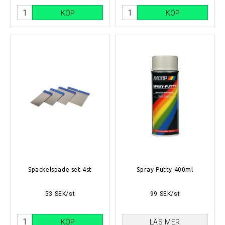
KÖP
KÖP
Spackelspade set 4st
Spray Putty 400ml
53 SEK/st
99 SEK/st
KÖP
LÄS MER