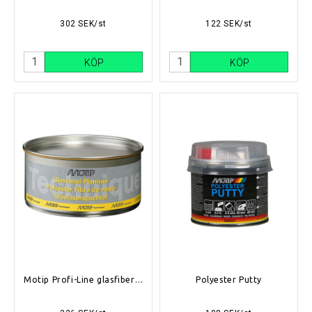
302 SEK/st
122 SEK/st
KÖP
KÖP
Motip Profi-Line glasfiberspackel 1.5kg
Polyester Putty