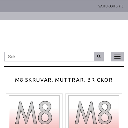
VARUKORG
/
0
Toggl
naviga
M8 SKRUVAR, MUTTRAR, BRICKOR